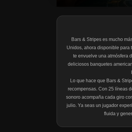
Bars & Stripes es mucho más 
Unidos, ahora disponible para 
te envuelve una atmósfera de
deliciosos banquetes american
Lo que hace que Bars & Strip
recompensas. Con 25 líneas de 
sonoro acompaña cada giro con 
julio. Ya seas un jugador exper
fluida y gene