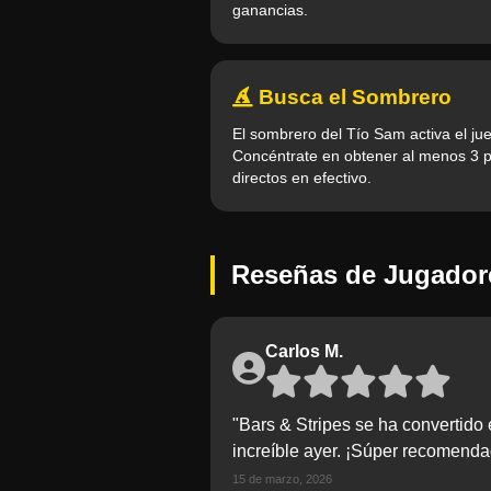
ganancias.
Busca el Sombrero
El sombrero del Tío Sam activa el jue
Concéntrate en obtener al menos 3 
directos en efectivo.
Reseñas de Jugador
Carlos M.
"Bars & Stripes se ha convertido
increíble ayer. ¡Súper recomenda
15 de marzo, 2026