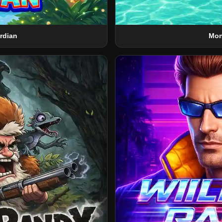
rdian
Mon