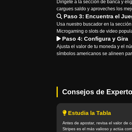
Dirígete a la sección de banca y e
cargues saldo y aproveches los me
Paso 3: Encuentra el Ju
Usa nuestro buscador en la sección 
Microgaming o slots de video popula
Paso 4: Configura y Gira
Ajusta el valor de tu moneda y el nú
símbolos americanos se alineen para 
Consejos de Experto
Estudia la Tabla
Antes de apostar, revisa el valor de 
Stripes es el más valioso y actúa co