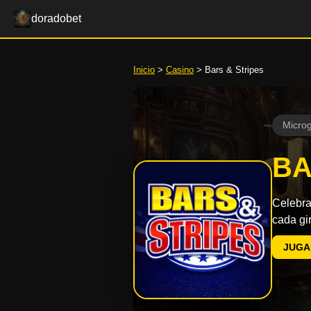
doradobet
Inicio
>
Casino
> Bars & Stripes
Micro
BA
Celebra
cada gir
JUGA