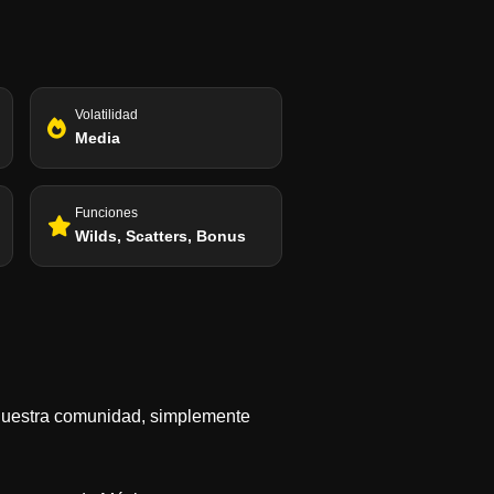
Volatilidad
Media
Funciones
Wilds, Scatters, Bonus
e nuestra comunidad, simplemente