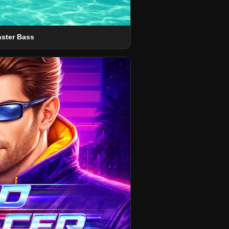
ster Bass