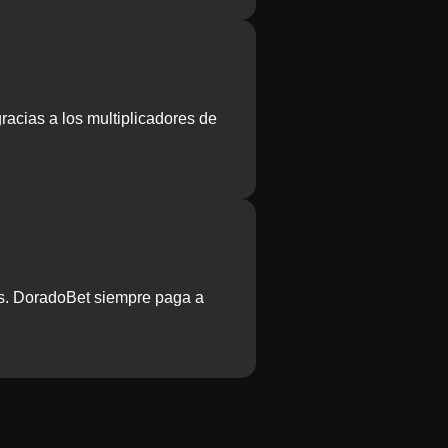
racias a los multiplicadores de
les. DoradoBet siempre paga a