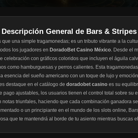
Descripción General de Bars & Stripes
que una simple tragamonedas; es un tributo vibrante a la cultura
todos los jugadores en
DoradoBet Casino México
. Desde el m
 celebración con gráficos coloridos que incluyen el águila calva
os como hamburguesas y perros calientes. Esta tragamonedas 
la esencia del sueño americano con un toque de lujo y emoción
es destaque en el catálogo de
doradobet casino
es su equilibr
pago ajustables, los usuarios tienen el control total sobre su e
notas triunfales, haciendo que cada combinación ganadora se 
imentado o un principiante en el mundo de los slots online, Ba
rosa que te mantendrá al borde de tu asiento mientras buscas el