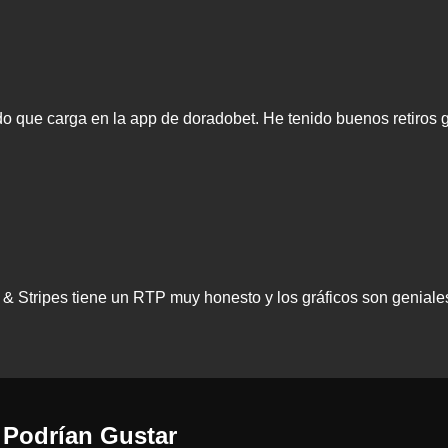
do que carga en la app de doradobet. He tenido buenos retiros g
s & Stripes tiene un RTP muy honesto y los gráficos son genia
 Podrían Gustar