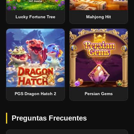
Lucky Fortune Tree
Mahjong Hit
PGS Dragon Hatch 2
Persian Gems
Preguntas Frecuentes