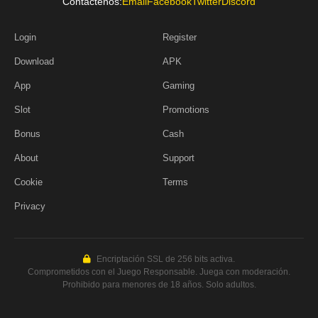
Contáctenos:
Email
Facebook
Twitter
Discord
Login
Register
Download
APK
App
Gaming
Slot
Promotions
Bonus
Cash
About
Support
Cookie
Terms
Privacy
Encriptación SSL de 256 bits activa.
Comprometidos con el Juego Responsable. Juega con moderación.
Prohibido para menores de 18 años. Solo adultos.