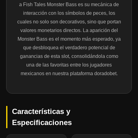
a Fish Tales Monster Bass es su mecánica de
interacción con los símbolos de peces, los
cuales no solo son decorativos, sino que portan
valores monetarios directos. La aparición del
Monster Bass es el momento más esperado, ya
que desbloquea el verdadero potencial de
ganancias de esta slot, consolidándola como
una de las favoritas entre los jugadores
mexicanos en nuestra plataforma doradobet.
Características y
Especificaciones