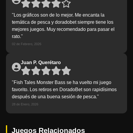
"Los gráficos son de lo mejor. Me encanta la
temática de pesca y doradobet siempre tiene los
mejores juegos. Muy recomendado para pasar el
rato."
02 de Febrero, 2026
Juan P. Querétaro
"Fish Tales Monster Bass se ha vuelto mi juego
favorito. Los retiros en DoradoBet son rapidísimos
después de una buena sesión de pesca."
28 de Enero, 2026
Juegos Relacionados