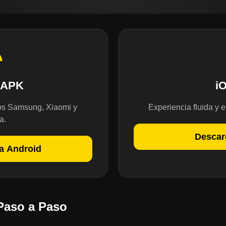
 APK
i
vos Samsung, Xiaomi y
Experiencia fluida y 
a.
Descar
a Android
 Paso a Paso