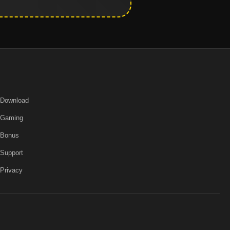
Download
Gaming
Bonus
Support
Privacy