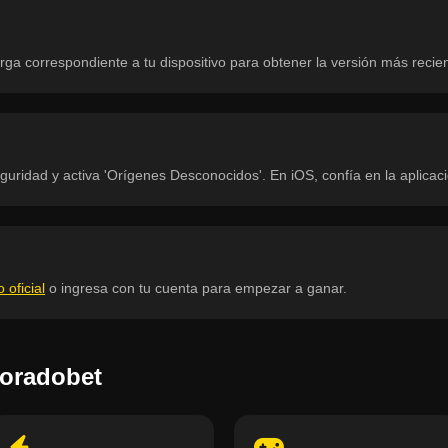
rga correspondiente a tu dispositivo para obtener la versión más reci
guridad y activa 'Orígenes Desconocidos'. En iOS, confía en la aplicac
o oficial
o ingresa con tu cuenta para empezar a ganar.
Doradobet