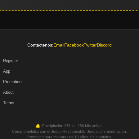
Contáctenos:
Email
Facebook
Twitter
Discord
Register
App
Promotions
About
Terms
Encriptación SSL de 256 bits activa.
Comprometidos con el Juego Responsable. Juega con moderación.
Prohibido para menores de 18 años. Solo adultos.