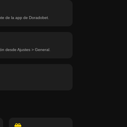
ente de la app de Doradobet.
ión desde Ajustes > General.