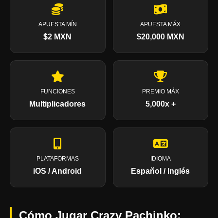
APUESTA MÍN
APUESTA MÁX
$2 MXN
$20,000 MXN
FUNCIONES
PREMIO MÁX
Multiplicadores
5,000x +
PLATAFORMAS
IDIOMA
iOS / Android
Español / Inglés
Cómo Jugar Crazy Pachinko: