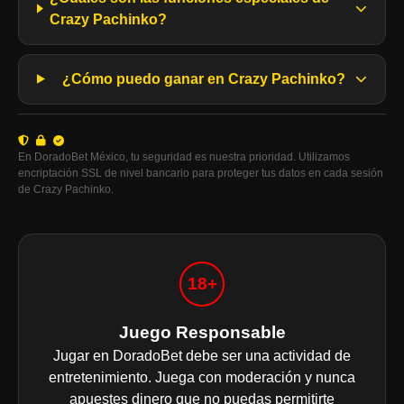
Crazy Pachinko?
¿Cómo puedo ganar en Crazy Pachinko?
En DoradoBet México, tu seguridad es nuestra prioridad. Utilizamos
encriptación SSL de nivel bancario para proteger tus datos en cada sesión
de Crazy Pachinko.
18+
Juego Responsable
Jugar en DoradoBet debe ser una actividad de
entretenimiento. Juega con moderación y nunca
apuestes dinero que no puedas permitirte