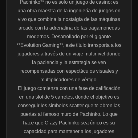
Pachinko** no es solo un juego de casino; es
una obra maestra de la ingeniería de juegos en
vivo que combina la nostalgia de las máquinas
arcade con la adrenalina de las tragamonedas
modernas. Desarrollado por el gigante
**Evolution Gaming**, este título transporta a los
jugadores a través de un viaje multinivel donde
la paciencia y la estrategia se ven
recompensadas con espectáculos visuales y
multiplicadores de vértigo.
El juego comienza con una fase de calificación
en una slot de 5 carretes, donde el objetivo es
conseguir los símbolos scatter que te abren las
puertas al famoso muro de Pachinko. Lo que
hace que Crazy Pachinko sea único es su
capacidad para mantener a los jugadores