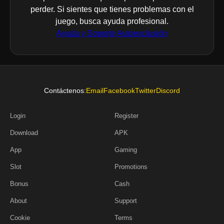
perder. Si sientes que tienes problemas con el
juego, busca ayuda profesional.
Ayuda y Soporte
Autoexclusión
Contáctenos:
Email
Facebook
Twitter
Discord
Login
Register
Download
APK
App
Gaming
Slot
Promotions
Bonus
Cash
About
Support
Cookie
Terms