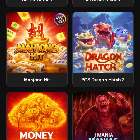
Mahjong Hit
PGS Dragon Hatch 2