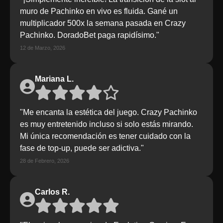
muro de Pachinko en vivo es fluida. Gané un
multiplicador 500x la semana pasada en Crazy
Pachinko. DoradoBet paga rapidísimo."
12 de Marzo, 2026
Mariana L.
"Me encanta la estética del juego. Crazy Pachinko
es muy entretenido incluso si solo estás mirando.
Mi única recomendación es tener cuidado con la
fase de top-up, puede ser adictiva."
28 de Febrero, 2026
Carlos R.