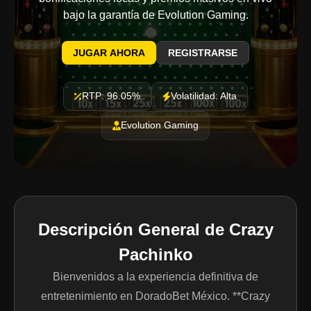
bajo la garantía de Evolution Gaming.
JUGAR AHORA
REGISTRARSE
RTP: 96.05%
Volatilidad: Alta
Evolution Gaming
Descripción General de Crazy
Pachinko
Bienvenidos a la experiencia definitiva de
entretenimiento en DoradoBet México. **Crazy