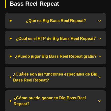
Bass Reel Repeat
¿Qué es Big Bass Reel Repeat?
¿Cuál es el RTP de Big Bass Reel Repeat?
¿Puedo jugar Big Bass Reel Repeat gratis?
¿Cuáles son las funciones especiales de Big
Bass Reel Repeat?
¿Cómo puedo ganar en Big Bass Reel
Repeat?