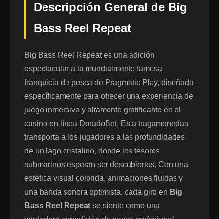
Descripción General de Big
Bass Reel Repeat
Big Bass Reel Repeat es una adición
espectacular a la mundialmente famosa
franquicia de pesca de Pragmatic Play, diseñada
específicamente para ofrecer una experiencia de
juego inmersiva y altamente gratificante en el
casino en línea DoradoBet. Esta tragamonedas
transporta a los jugadores a las profundidades
de un lago cristalino, donde los tesoros
submarinos esperan ser descubiertos. Con una
estética visual colorida, animaciones fluidas y
una banda sonora optimista, cada giro en
Big
Bass Reel Repeat
se siente como una