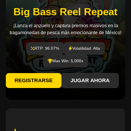
Big Bass Reel Repeat
¡Lanza el anzuelo y captura premios masivos en la
tragamonedas de pesca más emocionante de México!
RTP: 96.07%
Volatilidad: Alta
Max Win: 5,000x
REGISTRARSE
JUGAR AHORA