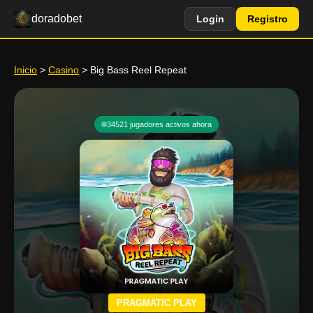
doradobet
Login
Registro
Inicio
>
Casino
> Big Bass Reel Repeat
34521 jugadores activos ahora
PRAGMATIC PLAY