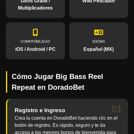
Giros Gratis /
Wild Pescador
Multiplicadores
COMPATIBILIDAD
IDIOMA
iOS / Android / PC
Español (MX)
Cómo Jugar Big Bass Reel
Repeat en DoradoBet
01
Registro e Ingreso
Crea tu cuenta en DoradoBet haciendo clic en el
botón de registro. Es rápido, seguro y te da
acceso a los mejores bonos de bienvenida para